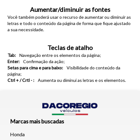
Aumentar/diminuir as fontes
Você também poderá usar o recurso de aumentar ou diminuir as
letras e todo o conteúdo da página de forma que fique ajustado
a sua necessidade.
Teclas de atalho
Tab:
Navegação entre os elementos da página;
Enter:
Confirmação da ação;
Setas para cima e para baixo:
Visibilidade do conteúdo da
página;
Ctrl + / Crtl - :
Aumenta ou diminui as letras e os elementos.
Tamanho do texto
Para aumentar ou diminuir a fonte em nosso site, utilize os
atalhos Ctrl+ (para aumentar) e Ctrl- (para diminuir) no seu
teclado.
Marcas mais buscadas
Honda