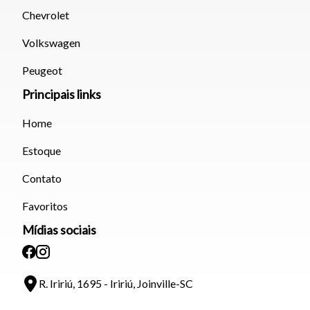
Chevrolet
Tamanho do texto
Volkswagen
Para aumentar ou diminuir a fonte em nosso site, utilize os
Peugeot
atalhos Ctrl+ (para aumentar) e Ctrl- (para diminuir) no seu
Principais links
teclado.
Home
Fechar
Estoque
Contato
Favoritos
Mídias sociais
R. Iririú, 1695 - Iririú, Joinville-SC