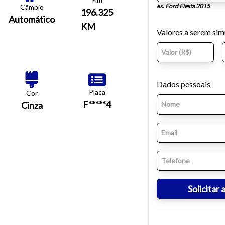
ex. Ford Fiesta 2015
Câmbio
196.325
Automático
KM
Valores a serem si
Dados pessoais
Placa
Cor
F*****4
Cinza