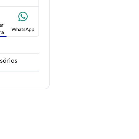
ar
WhatsApp
para
ra
Fechar
sórios