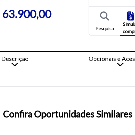
o do texto
 63.900,00
Simul
Pesquisa
entar ou diminuir a fonte em nosso site, utilize os atalhos Ctrl+ (
comp
) e Ctrl- (para diminuir) no seu teclado.
Descrição
Opcionais e Aces
Confira Oportunidades Similares