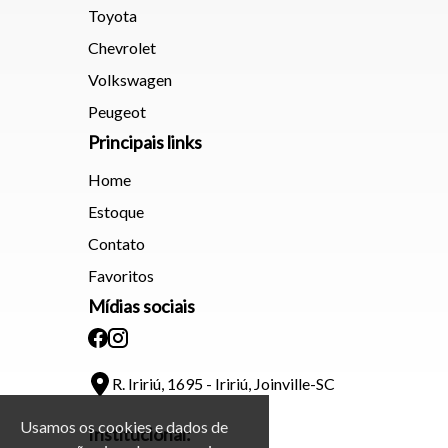
Toyota
Chevrolet
Volkswagen
Peugeot
Principais links
Home
Estoque
Contato
Favoritos
Mídias sociais
R. Iririú, 1695 - Iririú, Joinville-SC
Usamos os cookies e dados de
Institucional: