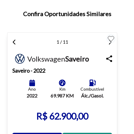
Confira Oportunidades Similares
Para aumentar ou diminuir a fonte em nosso site, utilize os
atalhos Ctrl+ (para aumentar) e Ctrl- (para diminuir) no seu
teclado.
1 / 11
Fechar
Volkswagen
Saveiro
Saveiro
- 2022
Ano
Km
Combustível
2022
69.987 KM
Álc./Gasol.
R$ 62.900,00