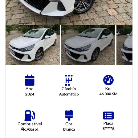
Km
Câmbio
Ano
46.000 KM
Automático
2024
Placa
Combustível
Cor
S*****8
Álc./Gasol.
Branca